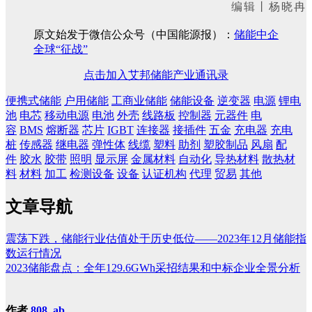
编辑丨杨晓冉
原文始发于微信公众号（中国能源报）：
储能中企
全球“征战”
点击加入艾邦储能产业通讯录
便携式储能
户用储能
工商业储能
储能设备
逆变器
电源
锂电
池
电芯
移动电源
电池
外壳
线路板
控制器
元器件
电
容
BMS
熔断器
芯片
IGBT
连接器
接插件
五金
充电器
充电
桩
传感器
继电器
弹性体
线缆
塑料
助剂
塑胶制品
风扇
配
件
胶水
胶带
照明
显示屏
金属材料
自动化
导热材料
散热材
料
材料
加工
检测设备
设备
认证机构
代理
贸易
其他
文章导航
震荡下跌，储能行业估值处于历史低位——2023年12月储能指
数运行情况
2023储能盘点：全年129.6GWh采招结果和中标企业全景分析
作者
808, ab