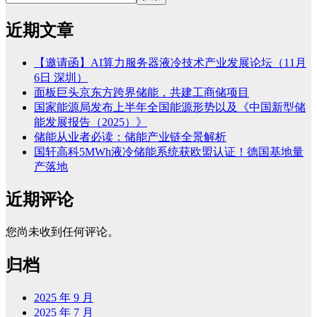
近期文章
【邀请函】AI算力服务器液冷技术产业发展论坛（11月
6日 深圳）
面板巨头京东方跨界储能，共建工商储项目
国家能源局发布上半年全国能源形势以及《中国新型储
能发展报告（2025）》
储能从业者必读：储能产业链全景解析
国轩高科5MWh液冷储能系统获欧盟认证！德国基地量
产落地
近期评论
您尚未收到任何评论。
归档
2025 年 9 月
2025 年 7 月