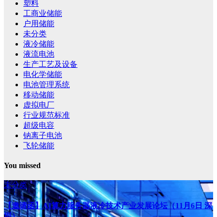
塑料
工商业储能
户用储能
未分类
液冷储能
液流电池
生产工艺及设备
电化学储能
电池管理系统
移动储能
虚拟电厂
行业规范标准
超级电容
钠离子电池
飞轮储能
You missed
未分类
【邀请函】AI算力服务器液冷技术产业发展论坛（11月6日 深
圳）