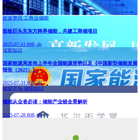
2025-09-12
czy
企业资讯
工商业储能
面板巨头京东方跨界储能，共建工商储项目
2025-07-31
808, ab
储能知识
国家能源局发布上半年全国能源形势以及《中国新型储能发展
报告（2025）》
2025-07-31
808, ab
储能市场
储能知识
储能从业者必读：储能产业链全景解析
2025-07-28
808, ab