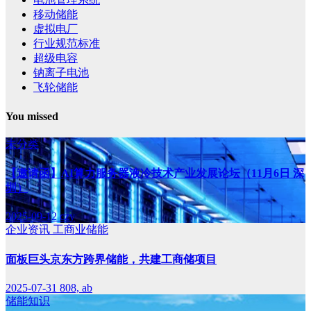
移动储能
虚拟电厂
行业规范标准
超级电容
钠离子电池
飞轮储能
You missed
未分类
【邀请函】AI算力服务器液冷技术产业发展论坛（11月6日 深
圳）
2025-09-12
czy
企业资讯
工商业储能
面板巨头京东方跨界储能，共建工商储项目
2025-07-31
808, ab
储能知识