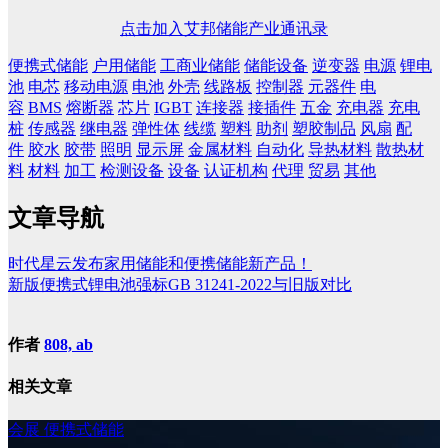
点击加入艾邦储能产业通讯录
便携式储能
户用储能
工商业储能
储能设备
逆变器
电源
锂电
池
电芯
移动电源
电池
外壳
线路板
控制器
元器件
电
容
BMS
熔断器
芯片
IGBT
连接器
接插件
五金
充电器
充电
桩
传感器
继电器
弹性体
线缆
塑料
助剂
塑胶制品
风扇
配
件
胶水
胶带
照明
显示屏
金属材料
自动化
导热材料
散热材
料
材料
加工
检测设备
设备
认证机构
代理
贸易
其他
文章导航
时代星云发布家用储能和便携储能新产品！
新版便携式锂电池强标GB 31241-2022与旧版对比
作者
808, ab
相关文章
会展
便携式储能