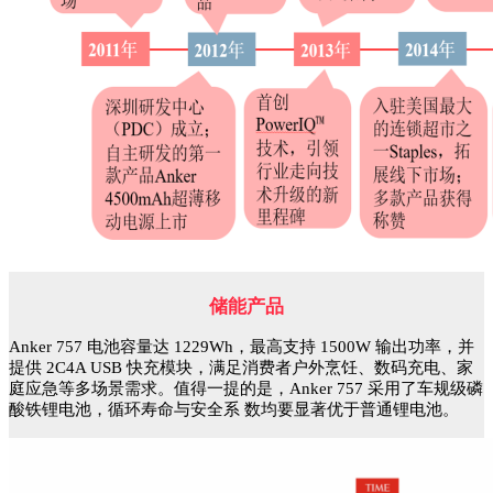
储能产品
Anker 757 电池容量达 1229Wh，最高支持 1500W 输出功率，并
提供 2C4A USB 快充模块，满足消费者户外烹饪、数码充电、家
庭应急等多场景需求。值得一提的是，Anker 757 采用了车规级磷
酸铁锂电池，循环寿命与安全系 数均要显著优于普通锂电池。