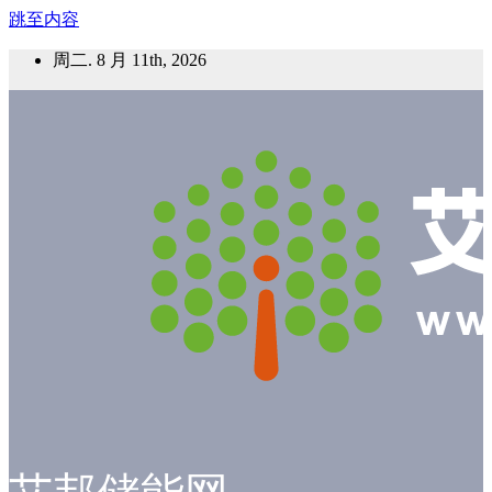
跳至内容
周二. 8 月 11th, 2026