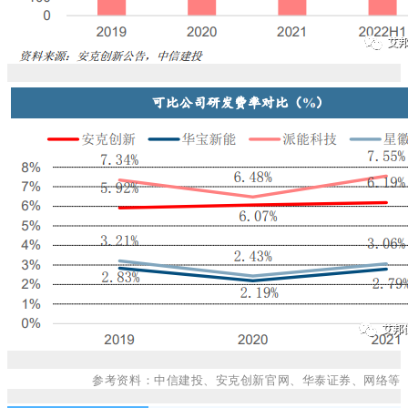
参考资料
：中信建投、安克创新官网、华泰证券、网络等