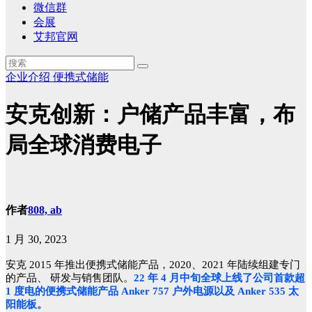
微信群
会展
艾邦官网
企业介绍
便携式储能
安克创新：户储产品丰富，布
局全球消费电子
作者
808, ab
1 月 30, 2023
安克 2015 年推出便携式储能产品，2020、2021 年陆续组建专门
的产品、 研发与销售团队。
22 年 4 月中旬全球上线了公司首款超
1 度电的便携式储能产品 Anker 757 户外电源以及 Anker 535 太
阳能板。