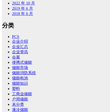
2022 年 10 月
2019 年 6 月
2018 年 6 月
分类
PCS
企业介绍
企业汇总
企业资讯
会展
便携式储能
储能市场
储能消防系统
储能电池
储能知识
塑料
工商业储能
户用储能
未分类
液冷储能