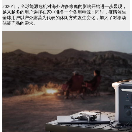
2020年，全球能源危机对海外许多家庭的影响开始进一步显现，
越来越多的用户选择在家中准备一个备用电源；
同时，疫情催生
全球用户以户外露营为代表的休闲方式发生变化，加大了对移动
储能产品的需求。