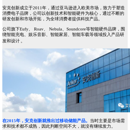
安克创新成立于2011年，
通过亚马逊进入欧美市场
，
致力于塑造
消费电子品牌，公司以创新技术和智能硬件为核心，通过不断的
研发创新和市场开拓，为全球消费者提供科技产品。
公司旗下Eufy、 Roav、 Nebula、Soundcore等智能硬件品牌，围
绕智能充电、娱乐音影、智能家居、智能车载等领域投入产品研
发和设计
。
在2015年，安克创新就推出过移动储能产品。
当时主要是市场需
求和技术都不成熟，因此判断空间不大，就没有继续发力。