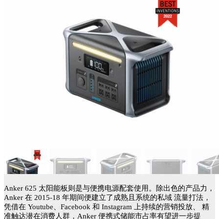
Anker 625 太阳能板则是与便携电源配套使用。除出色的产品力，
Anker 在 2015-18 年期间便建立了成熟且系统的私域 流量打法，
凭借在 Youtube、Facebook 和 Instagram 上持续的营销投放、 精
准触达潜在消费人群，Anker 便携式储能市占率有望进一步提