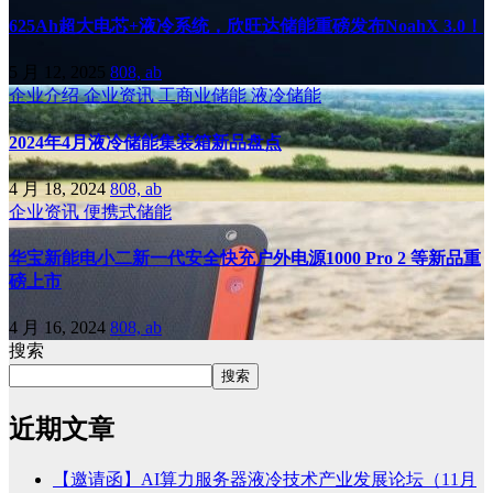
625Ah超大电芯+液冷系统，欣旺达储能重磅发布NoahX 3.0！
5 月 12, 2025
808, ab
企业介绍
企业资讯
工商业储能
液冷储能
2024年4月液冷储能集装箱新品盘点
4 月 18, 2024
808, ab
企业资讯
便携式储能
华宝新能电小二新一代安全快充户外电源1000 Pro 2 等新品重
磅上市
4 月 16, 2024
808, ab
搜索
搜索
近期文章
【邀请函】AI算力服务器液冷技术产业发展论坛（11月