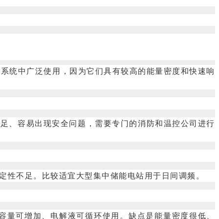
力系统中广泛使用，因为它们具有较高的能量密度和快速响
不足、容易出现安全问题，需要专门的消防和温控公司进行
稳定性不足。比较适宜大型集中储能电站用于日间调频。
高、容量可增加、电解液可循环使用。缺点是能量密度很低、