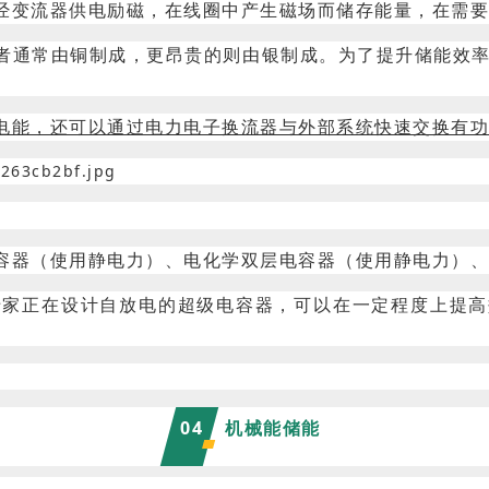
经变流器供电励磁，在线圈中产生磁场而储存能量，在需
者通常由铜制成，更昂贵的则由银制成。为了提升储能效
。
电能，还可以通过电力电子换流器与外部系统快速交换有
容器（使用静电力）、
电化学双层电容器（使用静电力）
专家正在设计自放电的超级电容器，可以在一定程度上提高
机械能储能
0
4