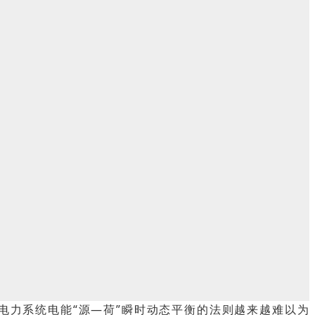
电力系统电能“源—荷”瞬时动态平衡的法则越来越难以为