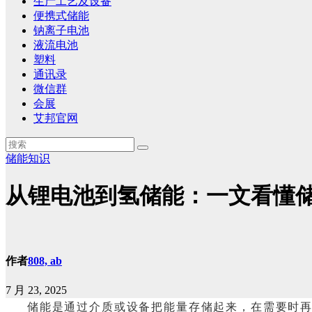
生产工艺及设备
便携式储能
钠离子电池
液流电池
塑料
通讯录
微信群
会展
艾邦官网
储能知识
从锂电池到氢储能：一文看懂
作者
808, ab
7 月 23, 2025
储能是通过介质或设备把能量存储起来，在需要时再