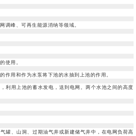
电网调峰、可再生能源消纳等领域。
机的使用。
电的作用和作为水泵将下池的水抽到上池的作用。
行，利用上池的蓄水发电，送到电网。两个水池之间的高度
储气罐、山洞、过期油气井或新建储气井中，在电网负荷高