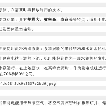
存储，在需要时再释放利用的技术。
能或动能，
具有
规模大、效率高、寿命长
等特点，适用于
以及固体重力储能。
主要使用两种构造原则：泵加涡轮的串联结构和水泵水轮
个建在电站下游的下池，机组能起到作为一般水轮机的发
水泵运行，在上池蓄水；在高峰负荷时，作为发电机组运
70%到80%之间。
谷期将电能用于压缩空气，将空气高压密封在报废矿井、