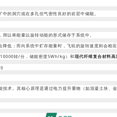
矿中的洞穴或在多孔但气密性良好的岩层中储能。
，用以将能量以旋转动能的形式储存于系统中。
会降低；而向系统中贮存能量时，飞轮的旋转速度则会相
10000转/分，储能密度5Wh/kg）和
现代纤维复合材料高
能技术。其核心原理是通过电力提升重物（如混凝土块、