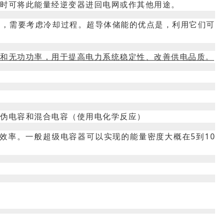
要时可将此能量经逆变器进回电网或作其他用途。
率，需要考虑冷却过程。超导体储能的优点是，利用它们可
功和无功功率，用于提高电力系统稳定性、改善供电品质。
、
伪电容和混合电容（使用电化学反应）
效率。一般超级电容器可以实现的能量密度大概在5到10