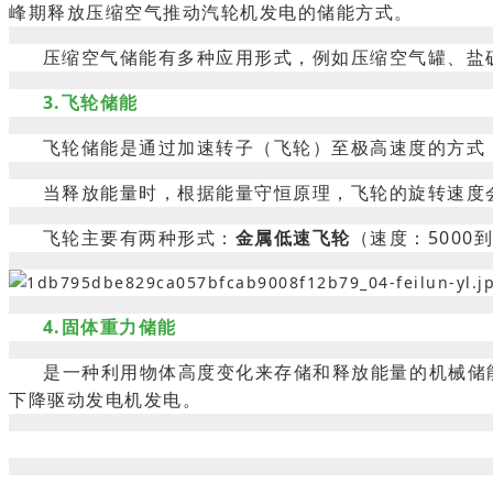
峰期释放压缩空气推动汽轮机发电的储能方式。
压缩空气储能有多种应用形式，例如压缩空气罐、盐
3.飞轮储能
飞轮储能是通过加速转子（飞轮）至极高速度的方式
当释放能量时，根据能量守恒原理，飞轮的旋转速度
飞轮主要有两种形式：
金属低速飞轮
（速度：5000到
4.固体重力储能
是一种利用物体高度变化来存储和释放能量的机械储
下降驱动发电机发电。