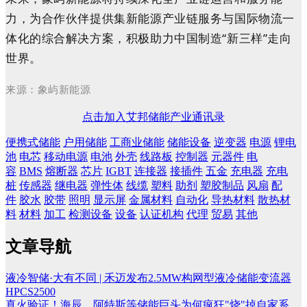
力，为合作伙伴提供集新能源产业链服务与国际物流一
体化的综合解决方案，积极助力中国制造“新三样”走向
世界。
来源：象屿新能源
点击加入艾邦储能产业通讯录
便携式储能
户用储能
工商业储能
储能设备
逆变器
电源
锂电
池
电芯
移动电源
电池
外壳
线路板
控制器
元器件
电
容
BMS
熔断器
芯片
IGBT
连接器
接插件
五金
充电器
充电
桩
传感器
继电器
弹性体
线缆
塑料
助剂
塑胶制品
风扇
配
件
胶水
胶带
照明
显示屏
金属材料
自动化
导热材料
散热材
料
材料
加工
检测设备
设备
认证机构
代理
贸易
其他
文章导航
液冷智储·大有不同 | 禾迈发布2.5MW构网型液冷储能变流器
HPCS2500
真火验证！海辰、阿特斯等储能巨头为何疯狂"烧"掉自家系