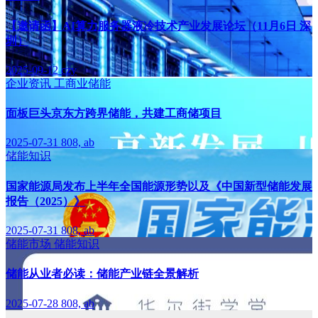
【邀请函】AI算力服务器液冷技术产业发展论坛（11月6日 深
圳）
2025-09-12
czy
企业资讯
工商业储能
面板巨头京东方跨界储能，共建工商储项目
2025-07-31
808, ab
储能知识
国家能源局发布上半年全国能源形势以及《中国新型储能发展
报告（2025）》
2025-07-31
808, ab
储能市场
储能知识
储能从业者必读：储能产业链全景解析
2025-07-28
808, ab