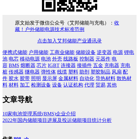
原文始发于微信公众号（艾邦储能与充电）：
收
藏！户外储能电源技术标准范例
点击加入艾邦储能产业通讯录
便携式储能
户用储能
工商业储能
储能设备
逆变器
电源
锂电
池
电芯
移动电源
电池
外壳
线路板
控制器
元器件
电
容
BMS
熔断器
芯片
IGBT
连接器
接插件
五金
充电器
充电
桩
传感器
继电器
弹性体
线缆
塑料
助剂
塑胶制品
风扇
配
件
胶水
胶带
照明
显示屏
金属材料
自动化
导热材料
散热材
料
材料
加工
检测设备
设备
认证机构
代理
贸易
其他
文章导航
10家电池管理系统(BMS)企业介绍
2022年国内储能项目进展及投运储能项目统计分析
作者
808, ab