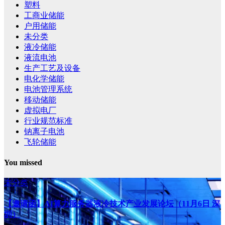
塑料
工商业储能
户用储能
未分类
液冷储能
液流电池
生产工艺及设备
电化学储能
电池管理系统
移动储能
虚拟电厂
行业规范标准
钠离子电池
飞轮储能
You missed
未分类
【邀请函】AI算力服务器液冷技术产业发展论坛（11月6日 深
圳）