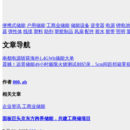
便携式储能
户用储能
工商业储能
储能设备
逆变器
电源
锂电池
器
弹性体
线缆
塑料
助剂
塑胶制品
风扇
配件
胶水
胶带
照明
文章导航
南都电源斩获海外1.4GWh储能大单
震撼！远景储能49小时极限火烧测试创纪录，5cm间距邻箱零
作者
808, ab
相关文章
企业资讯
工商业储能
面板巨头京东方跨界储能，共建工商储项目