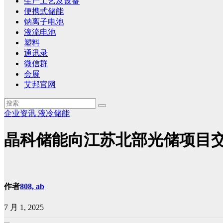
生产工艺及设备
便携式储能
钠离子电池
液流电池
塑料
通讯录
微信群
会展
艾邦官网
企业资讯
液冷储能
晶科储能向江苏北部光储项目交
作者
808, ab
7 月 1, 2025