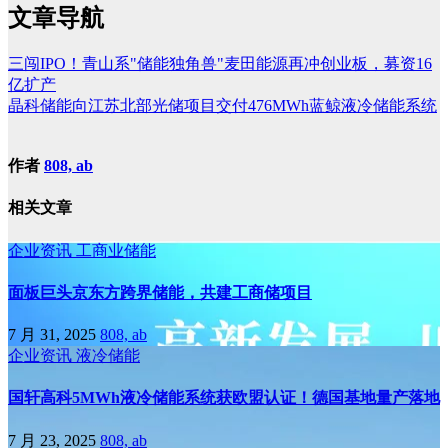
文章导航
三闯IPO！青山系"储能独角兽"麦田能源再冲创业板，募资16
亿扩产
晶科储能向江苏北部光储项目交付476MWh蓝鲸液冷储能系统
作者
808, ab
相关文章
企业资讯
工商业储能
面板巨头京东方跨界储能，共建工商储项目
7 月 31, 2025
808, ab
企业资讯
液冷储能
国轩高科5MWh液冷储能系统获欧盟认证！德国基地量产落地
7 月 23, 2025
808, ab