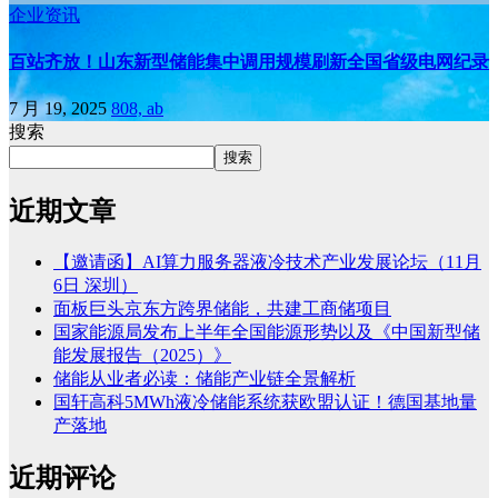
企业资讯
百站齐放！山东新型储能集中调用规模刷新全国省级电网纪录
7 月 19, 2025
808, ab
搜索
搜索
近期文章
【邀请函】AI算力服务器液冷技术产业发展论坛（11月
6日 深圳）
面板巨头京东方跨界储能，共建工商储项目
国家能源局发布上半年全国能源形势以及《中国新型储
能发展报告（2025）》
储能从业者必读：储能产业链全景解析
国轩高科5MWh液冷储能系统获欧盟认证！德国基地量
产落地
近期评论