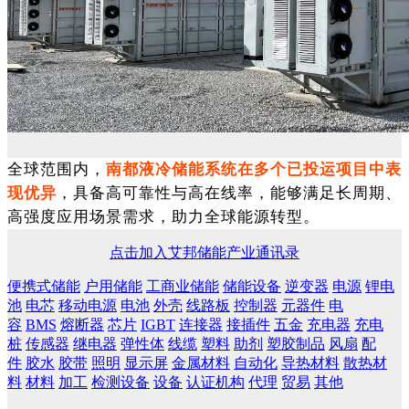
全球范围内，
南都液冷储能系统在多个已投运项目中表
现优异
，具备高可靠性与高在线率，能够满足长周期、
高强度应用场景需求，助力全球能源转型。
点击加入艾邦储能产业通讯录
便携式储能
户用储能
工商业储能
储能设备
逆变器
电源
锂电
池
电芯
移动电源
电池
外壳
线路板
控制器
元器件
电
容
BMS
熔断器
芯片
IGBT
连接器
接插件
五金
充电器
充电
桩
传感器
继电器
弹性体
线缆
塑料
助剂
塑胶制品
风扇
配
件
胶水
胶带
照明
显示屏
金属材料
自动化
导热材料
散热材
料
材料
加工
检测设备
设备
认证机构
代理
贸易
其他