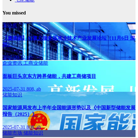
You missed
未分类
【邀请函】AI算力服务器液冷技术产业发展论坛（11月6日 深
圳）
2025-09-12
czy
企业资讯
工商业储能
面板巨头京东方跨界储能，共建工商储项目
2025-07-31
808, ab
储能知识
国家能源局发布上半年全国能源形势以及《中国新型储能发展
报告（2025）》
2025-07-31
808, ab
储能市场
储能知识