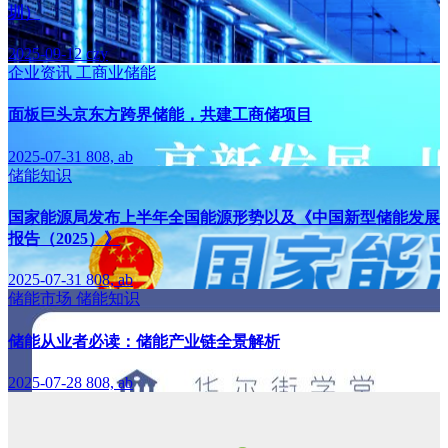
圳）
2025-09-12
czy
企业资讯
工商业储能
面板巨头京东方跨界储能，共建工商储项目
2025-07-31
808, ab
储能知识
国家能源局发布上半年全国能源形势以及《中国新型储能发展
报告（2025）》
2025-07-31
808, ab
储能市场
储能知识
储能从业者必读：储能产业链全景解析
2025-07-28
808, ab