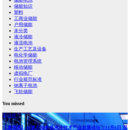
储能电池
储能知识
塑料
工商业储能
户用储能
未分类
液冷储能
液流电池
生产工艺及设备
电化学储能
电池管理系统
移动储能
虚拟电厂
行业规范标准
钠离子电池
飞轮储能
You missed
未分类
【邀请函】AI算力服务器液冷技术产业发展论坛（11月6日 深