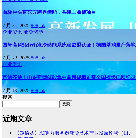
面板巨头京东方跨界储能，共建工商储项目
7 月 31, 2025
808, ab
企业资讯
液冷储能
国轩高科5MWh液冷储能系统获欧盟认证！德国基地量产落地
7 月 23, 2025
808, ab
企业资讯
百站齐放！山东新型储能集中调用规模刷新全国省级电网纪录
7 月 19, 2025
808, ab
搜索
搜索
近期文章
【邀请函】AI算力服务器液冷技术产业发展论坛（11月