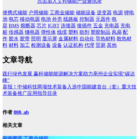
点击加入艾邦储能产业通讯录
便携式储能
户用储能
工商业储能
储能设备
逆变器
电源
锂电
池
电芯
移动电源
电池
外壳
线路板
控制器
元器件
电
容
BMS
熔断器
芯片
IGBT
连接器
接插件
五金
充电器
充电
桩
传感器
继电器
弹性体
线缆
塑料
助剂
塑胶制品
风扇
配
件
胶水
胶带
照明
显示屏
金属材料
自动化
导热材料
散热材
料
材料
加工
检测设备
设备
认证机构
代理
贸易
其他
文章导航
践行绿色发展 赢科储能能源解决方案助力亳州企业实现“碳达
峰”
喜报！中储科技两项技术装备入选中国能建首台（套）重大技
术装备推广应用指导目录
作者
808, ab
相关文章
企业资讯
工商业储能