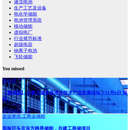
液流电池
生产工艺及设备
电化学储能
电池管理系统
移动储能
虚拟电厂
行业规范标准
超级电容
钠离子电池
飞轮储能
You missed
未分类
【邀请函】AI算力服务器液冷技术产业发展论坛（11月6日 深
圳）
2025-09-12
czy
企业资讯
工商业储能
面板巨头京东方跨界储能，共建工商储项目