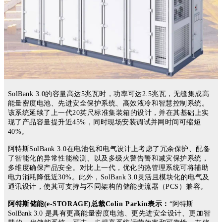
SolBank 3.0
的容量高达
5
兆瓦时，功率可达
2.5
兆瓦，无缝集成高
能量密度电池、先进安全保护系统、高效液冷和智慧控制系统。
该系统
延续了上一代
20
英尺标准集装箱的设计，并在其基础上实
现了产品容量提升近
45%
，同时现场安装调试并网时间可缩短
40%
。
阿特斯SolBank 3.0
在电池包和电气设计上考虑了冗余保护、配备
了智能化的异常性能检测、以及多
级火警告警和减灾保护系统，
多维度确保产品安全。
对比上一代，优化的热管理系统可将辅助
电力消耗降低近
30%
。此外，
SolBank 3.0
灵活且模块化的电气及
通讯设计，使其可支持与不同架构的储能变流器（
PCS
）兼容
。
阿特斯储能(e-STORAGE)总裁Colin Parkin表示：
“阿特斯
SolBank 3.0
是具有更高能量密度电池、更先进安全设计、更加智