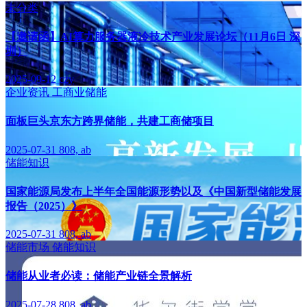
未分类
【邀请函】AI算力服务器液冷技术产业发展论坛（11月6日 深
圳）
2025-09-12
czy
企业资讯
工商业储能
面板巨头京东方跨界储能，共建工商储项目
2025-07-31
808, ab
储能知识
国家能源局发布上半年全国能源形势以及《中国新型储能发展
报告（2025）》
2025-07-31
808, ab
储能市场
储能知识
储能从业者必读：储能产业链全景解析
2025-07-28
808, ab