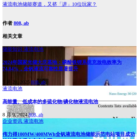
液流电池储能赛道，又挤「进」10位玩家？
作者
808, ab
相关文章
储能知识
液流电池
2024年国家光储大庆基地：磷酸铁锂系统充放电效率为
74.84%，全钒液流可靠性显著提升
5 月 21, 2025
808, ab
液流电池
高能量、低成本的多硫化物/碘化物液流电池
8 月 9, 2024
808, ab
企业资讯
液流电池
伟力得100MW/400MWh全钒液流电池储能示范电站项目成功