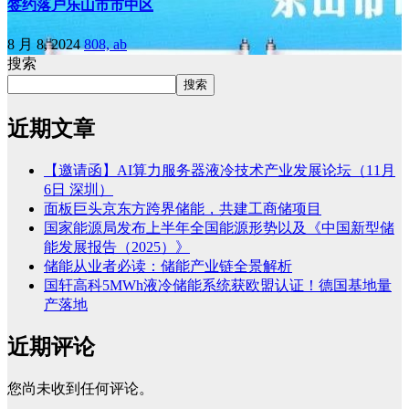
签约落户乐山市市中区
8 月 8, 2024
808, ab
搜索
搜索
近期文章
【邀请函】AI算力服务器液冷技术产业发展论坛（11月
6日 深圳）
面板巨头京东方跨界储能，共建工商储项目
国家能源局发布上半年全国能源形势以及《中国新型储
能发展报告（2025）》
储能从业者必读：储能产业链全景解析
国轩高科5MWh液冷储能系统获欧盟认证！德国基地量
产落地
近期评论
您尚未收到任何评论。