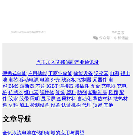
点击加入艾邦储能产业通讯录
便携式储能
户用储能
工商业储能
储能设备
逆变器
电源
锂电
池
电芯
移动电源
电池
外壳
线路板
控制器
元器件
电
容
BMS
熔断器
芯片
IGBT
连接器
接插件
五金
充电器
充电
桩
传感器
继电器
弹性体
线缆
塑料
助剂
塑胶制品
风扇
配
件
胶水
胶带
照明
显示屏
金属材料
自动化
导热材料
散热材
料
材料
加工
检测设备
设备
认证机构
代理
贸易
其他
文章导航
全钒液流电池在储能领域的应用与展望