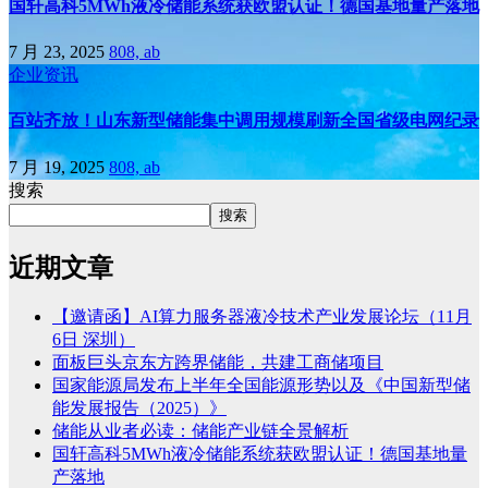
国轩高科5MWh液冷储能系统获欧盟认证！德国基地量产落地
7 月 23, 2025
808, ab
企业资讯
百站齐放！山东新型储能集中调用规模刷新全国省级电网纪录
7 月 19, 2025
808, ab
搜索
搜索
近期文章
【邀请函】AI算力服务器液冷技术产业发展论坛（11月
6日 深圳）
面板巨头京东方跨界储能，共建工商储项目
国家能源局发布上半年全国能源形势以及《中国新型储
能发展报告（2025）》
储能从业者必读：储能产业链全景解析
国轩高科5MWh液冷储能系统获欧盟认证！德国基地量
产落地