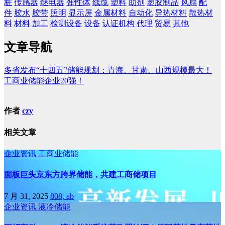
桩
传感器
继电器
弹性体
线缆
塑料
助剂
塑胶制品
风扇
配
件
胶水
胶带
照明
显示屏
金属材料
自动化
导热材料
散热材
料
材料
加工
检测设备
设备
认证机构
代理
贸易
其他
文章导航
多省发布“十四五”储能规划：青海、甘肃、山西规模最大！
工商业储能企业20强！
作者
czy
相关文章
企业资讯
工商业储能
面板巨头京东方跨界储能，共建工商储项目
7 月 31, 2025
808, ab
企业资讯
液冷储能