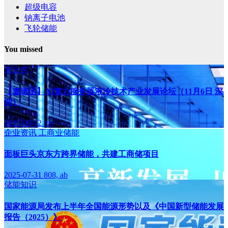
超级电容
钠离子电池
飞轮储能
You missed
未分类
【邀请函】AI算力服务器液冷技术产业发展论坛（11月6日 深
圳）
2025-09-12
czy
企业资讯
工商业储能
面板巨头京东方跨界储能，共建工商储项目
2025-07-31
808, ab
储能知识
国家能源局发布上半年全国能源形势以及《中国新型储能发展
报告（2025）》