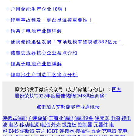
◆
户用储能生产企业18强！
◆
锂电事故频发，更凸显温控重要性！
◆
钠离子电池产业链详解
◆
便携储能迅猛发展！市场规模有望突破882亿元！
◆
储能变流器核心企业盘点介绍
◆
锂离子电池产业链详解
◆
锂电池生产制造工艺痛点分析
原文始发于微信公众号（艾邦储能与充电）：
四方
股份荣获“2022年度最佳储能EMS供应商奖”
点击加入艾邦储能产业通讯录
便携式储能
户用储能
工商业储能
储能设备
逆变器
电源
锂电
池
电芯
移动电源
电池
外壳
线路板
控制器
元器件
电
容
BMS
熔断器
芯片
IGBT
连接器
接插件
五金
充电器
充电